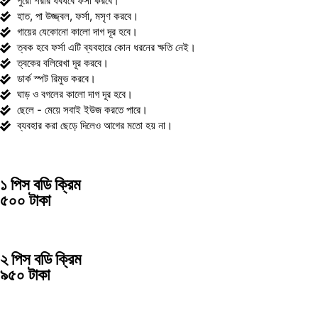
পুরো শরীর ধবধবে ফর্সা করবে।
হাত, পা উজ্জ্বল, ফর্সা, মসৃণ করবে।
গায়ের যেকোনো কালো দাগ দূর হবে।
ত্বক হবে ফর্সা এটি ব্যবহারে কোন ধরনের ক্ষতি নেই।
ত্বকের বলিরেখা দূর করবে।
ডার্ক স্পট রিমুভ করবে।
ঘাড় ও বগলের কালো দাগ দূর হবে।
ছেলে - মেয়ে সবাই ইউজ করতে পারে।
ব্যবহার করা ছেড়ে দিলেও আগের মতো হয় না।
১ পিস বডি ক্রিম
৫০০ টাকা
২ পিস বডি ক্রিম
৯
৫
০ টাকা