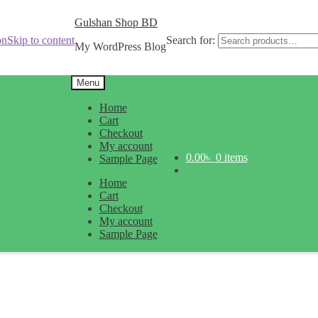
Gulshan Shop BD
Search for:
on
Skip to content
My WordPress Blog
Menu
Home
Cart
Checkout
My account
0.00
৳
0 items
Sample Page
Home
Cart
Checkout
My account
Sample Page