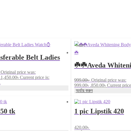
Sale!
ferable Belt Ladies
☘️☘️Aveda Whiten
h⌚
Original price was:
Cream, 300ml☘️☘️
.
1,450.00
৳
Current price is:
999.00
৳
Original price was:
.
999.00৳ .
850.00
৳
Current price
অর্ডার করুন
650 tk
1 pic Lipstik 420
420.00
৳