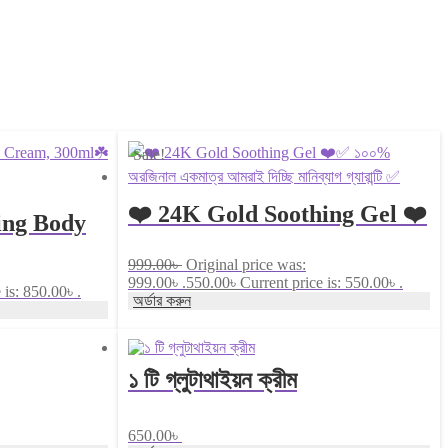
Sale!
❤️ 24K Gold Soothing Gel ❤️
ing Body
✅ ১০০% অরজিনাল একমাত্র আমরাই
999.00
৳
Original price was:
দিচ্ছি মানিব্যাগ গ্যারান্টি ✅
999.00৳ .
550.00
৳
Current price is: 550.00৳ .
 is: 850.00৳ .
অর্ডার করুন
১ টি গ্লুটাথাইয়ন ক্রীম
650.00
৳