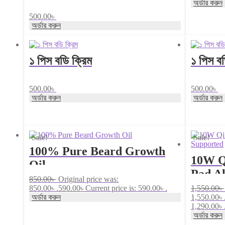
অর্ডার করুন
✅ ১০০% অরজিনাল একমাত্র আমরাই
500.00
৳
দিচ্ছি মানিব্যাগ গ্যারান্টি ✅✅ ছেলে ও
অর্ডার করুন
মেয়ে উভয়েই ব্যবহার করতে পারবে।
১ পিস বডি ক্রিম
১ পিস বড
500.00
৳
500.00
৳
অর্ডার করুন
অর্ডার করুন
Sale!
Sale!
100% Pure Beard Growth
10W Q
Oil
Pad Al
850.00
৳
Original price was:
850.00৳ .
590.00
৳
Current price is: 590.00৳ .
1,550.00
৳
অর্ডার করুন
1,550.00৳ 
1,290.00৳ 
অর্ডার করুন