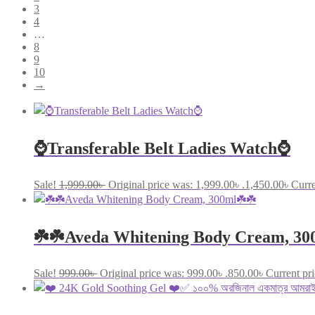
3
4
…
8
9
10
→
⌚Transferable Belt Ladies Watch⌚
Sale!
1,999.00
৳
Original price was: 1,999.00৳ .
1,450.00
৳
Curre
☘️☘️Aveda Whitening Body Cream, 30
Sale!
999.00
৳
Original price was: 999.00৳ .
850.00
৳
Current pri