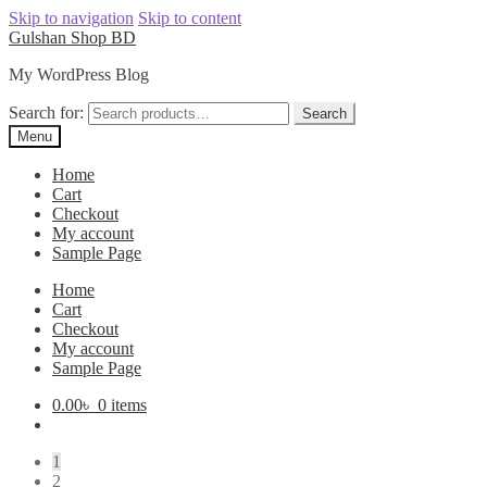
Skip to navigation
Skip to content
Gulshan Shop BD
My WordPress Blog
Search for:
Search
Menu
Home
Cart
Checkout
My account
Sample Page
Home
Cart
Checkout
My account
Sample Page
0.00
৳
0 items
1
2