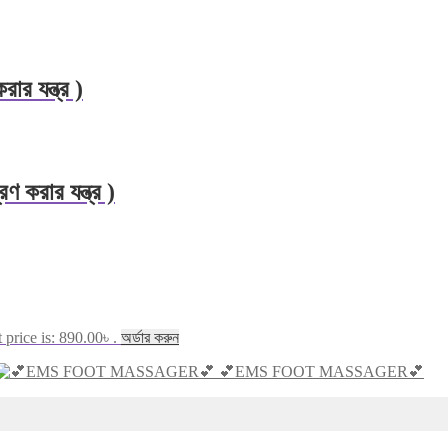
র যন্ত্র )
 করার যন্ত্র )
 price is: 890.00৳ .
অর্ডার করুন
💕EMS FOOT MASSAGER💕