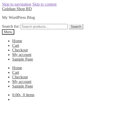
Skip to navigation
Skip to content
Gulshan Shop BD
My WordPress Blog
Search for:
Search
Menu
Home
Cart
Checkout
My account
Sample Page
Home
Cart
Checkout
My account
Sample Page
0.00
৳
0 items