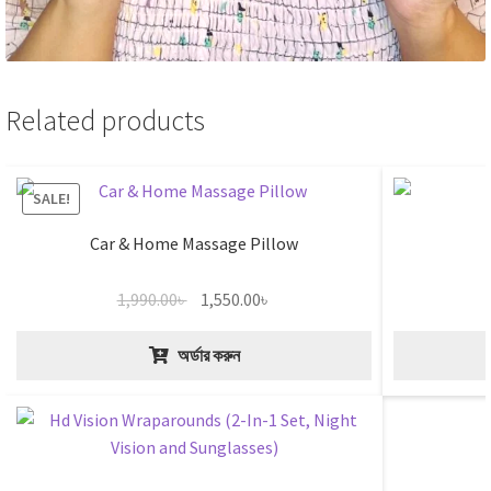
Related products
SALE!
Car & Home Massage Pillow
Original
Current
1,990.00
৳
1,550.00
৳
price
price
was:
is:
অর্ডার করুন
1,990.00৳ .
1,550.00৳ .