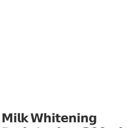
𝗠𝗶𝗹𝗸 𝗪𝗵𝗶𝘁𝗲𝗻𝗶𝗻𝗴