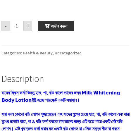
𝗠𝗶𝗹𝗸
-
+
অর্ডার করুন
𝗪𝗵𝗶𝘁𝗲𝗻𝗶𝗻𝗴
𝗕𝗼𝗱𝘆
𝗟𝗼𝘁𝗶𝗼𝗻-
𝟯𝟬𝟬𝗺𝗹
quantity
Categories:
Health & Beauty
,
Uncategorized
Description
যাদের স্কিন ফর্সা কিন্তু হাত, পা, বডি কালো তাদের জন্য 𝗠𝗶𝗹𝗸 𝗪𝗵𝗶𝘁𝗲𝗻𝗶𝗻𝗴
𝗕𝗼𝗱𝘆 𝗟𝗼𝘁𝗶𝗼𝗻🥰 হচ্ছে পারফেক্ট একটি সমাধান।
যারা ভাল কোনো বডি লোশন খুজতেছেন এবং যাদের মুখের চেয়ে হাত, পা, বডি কালো এবং যারা
মুখের মতোই হাত, পা & বডি ফর্সা করতে চান তাদের জন্য এটি হতে পারে একটি বেষ্ট বডি
লোশন। এটি খুব দ্রুত ফর্সা করার মত একটি বডি লোশন যা ওলিভ সমৃদ্ধ শীত বা গরমে