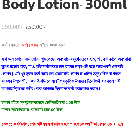
𝗕𝗼𝗱𝘆 𝗟𝗼𝘁𝗶𝗼𝗻- 𝟯𝟬𝟬𝗺𝗹
Original
Current
999.00
৳
750.00
৳
price
price
অর্ডার করতে
অর্ডার করুন
বাটনে ক্লিক করুন।
was:
is:
999.00৳ .
750.00৳ .
যারা ভাল কোনো বডি লোশন খুজতেছেন এবং যাদের মুখের চেয়ে হাত, পা, বডি কালো এবং যারা
মুখের মতোই হাত, পা & বডি ফর্সা করতে চান তাদের জন্য এটি হতে পারে একটি বেষ্ট বডি
লোশন। এটি খুব দ্রুত ফর্সা করার মত একটি বডি লোশন যা ওলিভ সমৃদ্ধ শীত বা গরমে
ব্যবহার উপযোগী, এবং এই বডি লোশানটি প্রাকৃতিক উপাদান দিয়ে তৈরী যার ফলে এটি
আপনার স্কিনের গভীর থেকে আপনার স্কিনকে ফর্সা করার কাজ করবে।
ঢাকার বাইরে সমগ্র বাংলাদেশে ডেলিভারি চার্জ 100 টাকা
ঢাকার সিটির ভিতরে ডেলিভারি চার্জ 60 টাকা
১০০% অরজিনাল, প্রোডাক্ট নকল প্রমান করতে পারলে ১০ গুন টাকা ফেরত দেওয়া হবে!