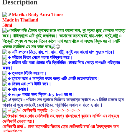
Description
Toner
💕
💕
Marika Body Aura Toner
quantity
Made in Thailand
50ml
মারিকা বডি টোনার ত্বকের জমে থাকা কালো দাগ, খুব দ্রুত মুছে ফেলতে সাহায্য
করে। থাইল্যান্ডে এটি খুবই জনপ্রিয়। আমাদের অনেকেরই ঘাড়-বগল, কনুই,হাটু ও
সিক্রেট প্লেস এ অনেক দিনের কালো দাগ জমে থাকে যা সহজে রিমুভ হয় না।এটি
একদম ম্যাজিক এর মত কাজ করে
এটি বগলের নিচে, বাহু, পা, ঘাড়, হাঁটু, কনুই এর কালো দাগ মুছতে পারে।
শরীরের ভিতর থেকে ময়লা পরিষ্কার করে।
মারিকা বডি অরা টোনার বডি ক্লিনিজিং টোনার দিয়ে দেহের দাগগুলি পরিষ্কার
করুন।
ত্বককে স্টিকি করে না।
ত্বকে নরম ও আর্দ্রতা করার জন্য এটি একটি ময়েশ্চারাইজার।
স্কিন এর পোর টাইট করে।
ঘাম কমায়।
wipe করার সময় স্কিন dry feel হয় না।
ব্যবহার : পরিমাণ মত তুলাতে ভিজিয়ে আক্রান্ত স্থানে ৫-৭ মিনিট ডলতে হবে
তারপর না ধুয়ে এভাবেই রেখে দিবেন, প্রতিদিন সকাল ও রাতে ২ বার ।
ডেলিভারী পদ্ধতি =>=>=>=>=>=>
ঢাকা শহরে হোম ডেলিভারী সহ সমগ্র বাংলাদেশে কুরিয়ার সার্ভিস এর মাধ্যমে
ডেলিভারি দেওয়া হয়।
ডেলিভারী চার্জ # ঢাকা মহানগরীর ভিতরে হোম ডেলিভারি চার্জ 60 টাকা(ক্যাশ অন
ডেলিভারি)া