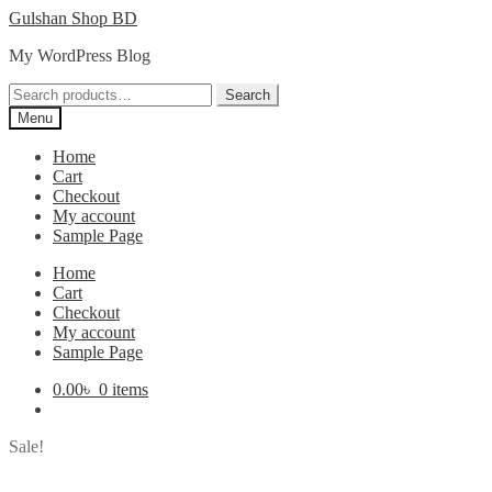
Skip
Skip
Gulshan Shop BD
to
to
My WordPress Blog
navigation
content
Search
Search
for:
Menu
Home
Cart
Checkout
My account
Sample Page
Home
Cart
Checkout
My account
Sample Page
0.00
৳
0 items
Sale!