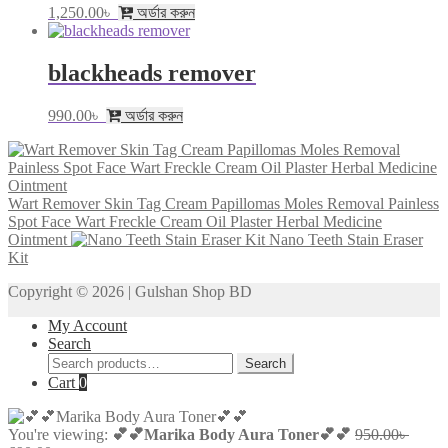
1,250.00
৳
অর্ডার করুন
blackheads remover
990.00
৳
অর্ডার করুন
Wart Remover Skin Tag Cream Papillomas Moles Removal Painless
Spot Face Wart Freckle Cream Oil Plaster Herbal Medicine
Ointment
Nano Teeth Stain Eraser
Kit
Copyright © 2026 | Gulshan Shop BD
My Account
Search
Search
Search
for:
Cart
0
Origin
You're viewing:
💕💕Marika Body Aura Toner💕💕
950.00
৳