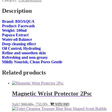
Category:
Uncategorized
Shrink
Pore
Description
Face
Wash
Foam
Brand: BIOAQUA
Facial
Product: Facewash
Cleanser
100gm
Weight: 100ml
quantity
Papaya Extract
Water-oil Balance
Deep cleaning effect
Oil Control, Hydrating
Refine and smoothen skin
Refreshing and non-greasy
Mildly Nourish, Clean Pores Gentle
Related products
Magnetic Wrist Protector 2Psc
Original
Current
Sale!
900.00
৳
750.00
৳
অর্ডার করুন
price
price