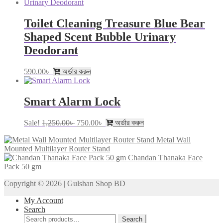
was:
is:
900.00৳ .
750.00৳ .
Toilet Cleaning Treasure Blue Bear
Shaped Scent Bubble Urinary
Deodorant
590.00
৳
অর্ডার করুন
Smart Alarm Lock
Original
Current
Sale!
1,250.00
৳
750.00
৳
অর্ডার করুন
price
price
Metal Wall
was:
is:
Mounted Multilayer Router Stand
1,250.00৳ .
750.00৳ .
Chandan Thanaka Face
Pack 50 gm
Copyright © 2026 | Gulshan Shop BD
My Account
Search
Search
Search