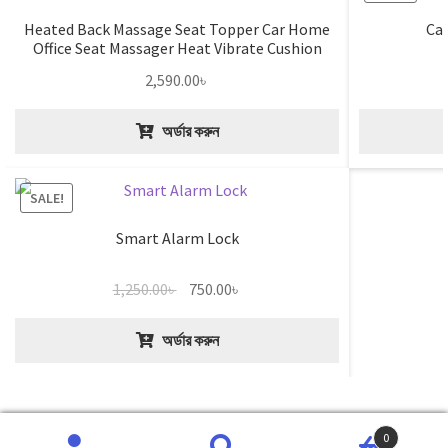
Heated Back Massage Seat Topper Car Home
Ca
Office Seat Massager Heat Vibrate Cushion
Back Neck Massage Chair Massage Relaxation
2,590.00
৳
অর্ডার করুন
SALE!
Smart Alarm Lock
Original
Current
1,250.00
৳
750.00
৳
price
price
was:
is:
অর্ডার করুন
1,250.00৳ .
750.00৳ .
0
Copyright © 2026 | Gulshan Shop BD
Search
Search