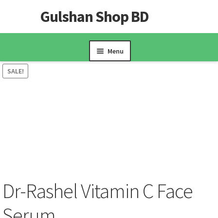
Gulshan Shop BD
Skip
Skip
to
to
navigation
content
Menu
SALE!
Home
Cart
Checkout
My account
Sample Page
Dr-Rashel Vitamin C Face
Serum