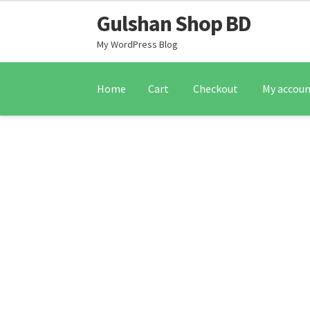
Gulshan Shop BD
My WordPress Blog
Home
Cart
Checkout
My accou
Home
Cart
Checkout
My account
Sample Pag