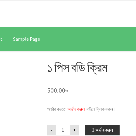
Skip
Skip
to
to
navigation
content
nt
Sample Page
e
১ পিস বডি ক্রিম
500.00
৳
অর্ডার করতে
অর্ডার করুন
বাটনে ক্লিক করুন।
১
অর্ডার করুন
-
+
পিস